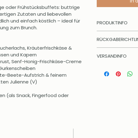
In 
e oder Frühstücksbuffets: buttrige 
rtigen Zutaten und liebevollen 
dlich und einfach köstlich – ideal für 
PRODUKTINFO
tung zum Brunch.
400-g-Schale
RÜCKGABERICHTLIN
ucherlachs, Kräuterfrischkäse & 
Das ist eine Rückga
ssen und Kapern
VERSANDINFO
hier, was zu tun ist
brust, Senf-Honig-Frischkäse-Creme 
zufrieden sind. Kla
Das ist eine Versan
 Gurkenscheiben
Rückgabebedingung
Kunden hier über 
Rote-Beete-Aufstrich & feinem 
vorgeschrieben und
Verpackung und Ver
ten Julienne (V)
das Vertrauen dei
Versandregelungen 
und eine gute Mögl
en (als Snack, Fingerfood oder 
Kunden zu gewinne