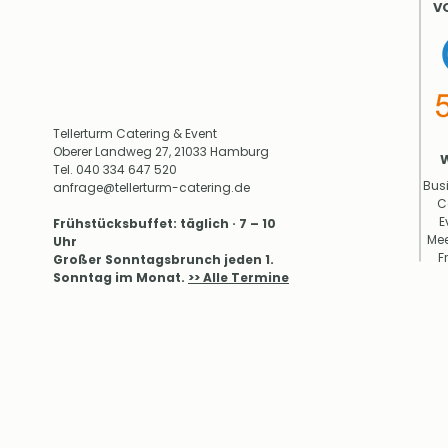
V
Tellerturm Catering & Event
Oberer Landweg 27, 21033 Hamburg
Tel.
040 334 647 520
Bus
anfrage@tellerturm-catering.de
C
E
​Frühstücksbuffet: täglich · 7 – 10
Mee
Uhr
F
Großer Sonntagsbrunch jeden 1.
Sonntag im Monat.
>> Alle Termine