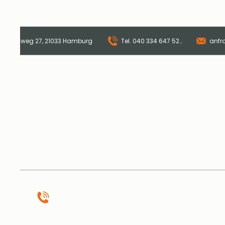
er Landweg 27, 21033 Hamburg ​
Tel. 040 334 647 520
anfr
Start
Online-Sho
Tellerturm Buffetrestaurant · Catering · Events
Oberer Landweg 27, 21033 Hamburg
Tel.
040 334 647 520
anfrage@tellerturm-catering.de