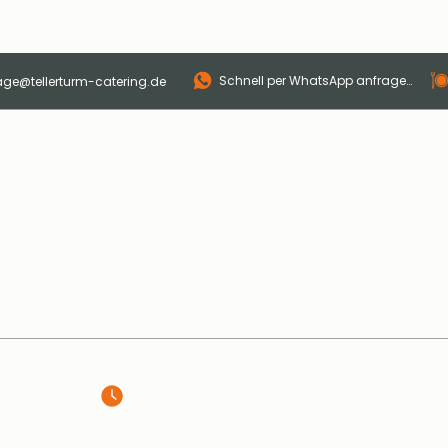
Schnell per WhatsApp anfragen
age@tellerturm-catering.de
p
Catering
Sonntagsbrunch
Eventlocation
ÖFFNUNGSZEITEN
🥐 Frühstücksbuffet täglich 7–10 Uhr
🧡 Sonntagsbrunch: 02.08. | 11–14 Uhr
📅 Jeden 1. Sonntag im Monat