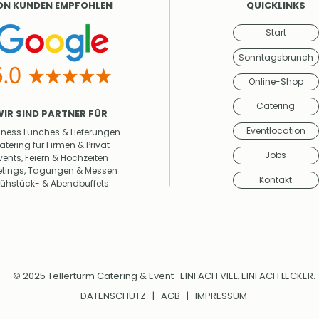
ON KUNDEN EMPFOHLEN
QUICKLINKS
Start
Sonntagsbrunch
Online-Shop
Catering
WIR SIND PARTNER FÜR
Eventlocation
iness Lunches & Lieferungen
atering für Firmen & Privat
Jobs
vents, Feiern & Hochzeiten
tings, Tagungen & Messen
Kontakt
rühstück- & Abendbuffets
© 2025 Tellerturm Catering & Event · EINFACH VIEL. EINFACH LECKER.
DATENSCHUTZ
|
AGB
|
IMPRESSUM