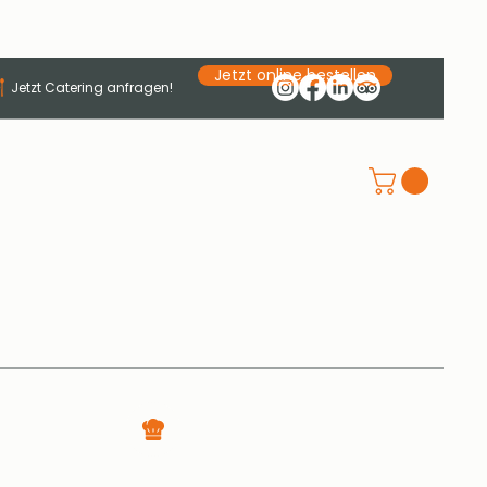
Jetzt online bestellen
Jetzt Catering anfragen!
Jobs
Kontakt
WERDE TEIL DES TELLERTURM
TEAMS
Köche · Hilfsköche · Service · Spüler
(m/w/d) gesucht · Jetzt bewerben!