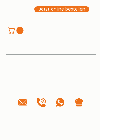
Jetzt online bestellen
Tellerturm Buffetrestaurant · Catering ·
Events
Oberer Landweg 27, 21033 Hamburg
Tel.
040 334 647 520
anfrage@tellerturm-catering.de
ÖFFNUNGSZEITEN
🥐 Frühstücksbuffet täglich 7–10 Uhr
🧡 Sonntagsbrunch: 02.08. | 11–14 Uhr
📅 Jeden 1. Sonntag im Monat