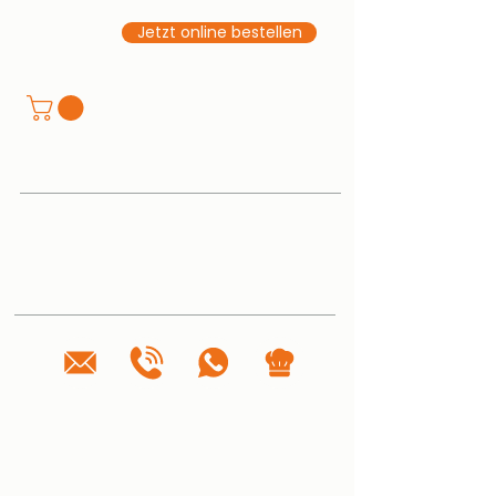
Jetzt online bestellen
Tellerturm Buffetrestaurant · Catering ·
Events
Oberer Landweg 27, 21033 Hamburg
Tel.
040 334 647 520
anfrage@tellerturm-catering.de
ÖFFNUNGSZEITEN
🥐 Frühstücksbuffet täglich 7–10 Uhr
🧡 Sonntagsbrunch: 02.08. | 11–14 Uhr
📅 Jeden 1. Sonntag im Monat