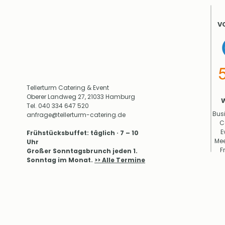
V
Tellerturm Catering & Event
Oberer Landweg 27, 21033 Hamburg
Tel.
040 334 647 520
Bus
anfrage@tellerturm-catering.de
C
E
​Frühstücksbuffet: täglich · 7 – 10
Mee
Uhr
F
Großer Sonntagsbrunch jeden 1.
Sonntag im Monat.
>> Alle Termine