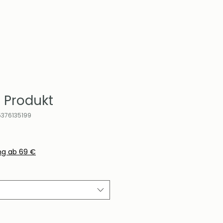
n Produkt
5376135199
ng ab 69 €