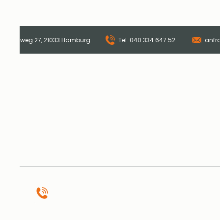
er Landweg 27, 21033 Hamburg ​
Tel. 040 334 647 520
anfr
Start
Online-Sho
Tellerturm Buffetrestaurant · Catering · Events
Oberer Landweg 27, 21033 Hamburg
Tel.
040 334 647 520
anfrage@tellerturm-catering.de