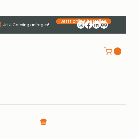
Jetzt online bestellen
Jetzt Catering anfragen!
Jobs
Kontakt
WERDE TEIL DES TELLERTURM
TEAMS
Köche · Hilfsköche · Service · Spüler
(m/w/d) gesucht · Jetzt bewerben!