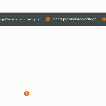
Schnell per WhatsApp anfragen
age@tellerturm-catering.de
p
Catering
Sonntagsbrunch
Eventlocation
ÖFFNUNGSZEITEN
🥐 Frühstücksbuffet täglich 7–10 Uhr
🧡 Sonntagsbrunch: 02.08. | 11–14 Uhr
📅 Jeden 1. Sonntag im Monat