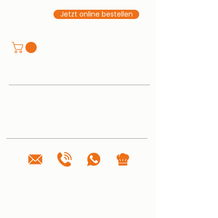
Jetzt online bestellen
Tellerturm Buffetrestaurant · Catering ·
Events
Oberer Landweg 27, 21033 Hamburg
Tel.
040 334 647 520
anfrage@tellerturm-catering.de
ÖFFNUNGSZEITEN
🥐 Frühstücksbuffet täglich 7–10 Uhr
🧡 Sonntagsbrunch: 02.08. | 11–14 Uhr
📅 Jeden 1. Sonntag im Monat