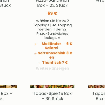
unch
Pizza-Sandwich
Wra
Stück
Box – 22 Stück
69 €
Wählen Sie bis zu 2
Toppings | Je Topping
werden 11 der 22
Pizza-Sandwiches
belegt. ⭐
Mailänder
6 €
Salami
Serranoschink
8 €
en
Thunfisch
7 €
Weitere anzeigen
 Box –
Tapas-Spieße Box
Tapas
ck
– 30 Stück
Box 