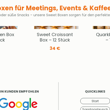
xen für Meetings, Events & Kaff
 oder süße Snacks – unsere Sweet Boxen sorgen für den perfekt
en Box
Sweet Croissant
Quark
ück
Box – 12 Stück
– 
34 €
ON KUNDEN EMPFOHLEN
QUICKLINKS
Start
Sonntagsbrunch