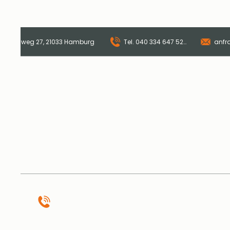
er Landweg 27, 21033 Hamburg ​
Tel. 040 334 647 520
anfr
Start
Online-Sho
Tellerturm Buffetrestaurant · Catering · Events
Oberer Landweg 27, 21033 Hamburg
Tel.
040 334 647 520
anfrage@tellerturm-catering.de