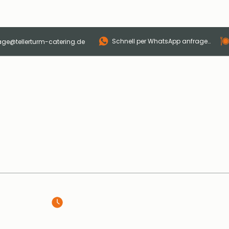
Schnell per WhatsApp anfragen
age@tellerturm-catering.de
p
Catering
Sonntagsbrunch
Eventlocation
ÖFFNUNGSZEITEN
🥐 Frühstücksbuffet täglich 7–10 Uhr
🧡 Sonntagsbrunch: 02.08. | 11–14 Uhr
📅 Jeden 1. Sonntag im Monat