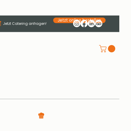
Jetzt online bestellen
Jetzt Catering anfragen!
Jobs
Kontakt
WERDE TEIL DES TELLERTURM
TEAMS
Köche · Hilfsköche · Service · Spüler
(m/w/d) gesucht · Jetzt bewerben!